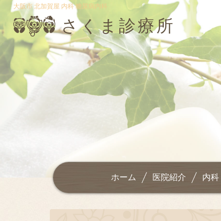
大阪市 北加賀屋 内科 糖尿病内科
さくま診療所
ホーム
医院紹介
内科