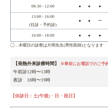
08:30 - 12:00
●
●
●
13:00 - 16:00
●
●
ー
(往診・予約診)
16:00 - 18:00
●
●
●
◯…木曜日の診察は片岡先生(男性医師)となります
【発熱外来診療時間】
※事前にお電話でのご予
午前診12時〜13時
夜診 18時〜19時
【休診日：土(午後)・日・祝日】