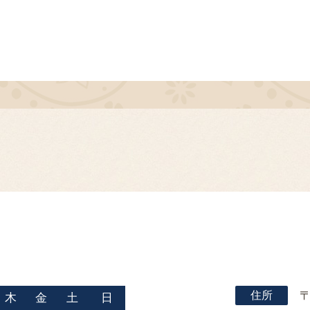
住所
〒
木
金
土
日