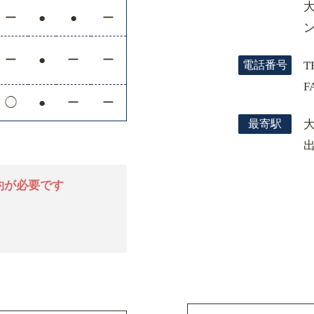
ー
●
●
ー
ン
ー
●
ー
ー
電話番号
T
F
◯
●
ー
ー
最寄駅
約が必要です